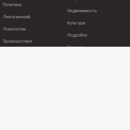
Политика
Недвижимость
Лента мнений
Культура
Технологии
Подробно
Происшествия
Здоровье
Экономика
ПОДПИСКА
Подпишись на рассылку NEWSROOM24
и будь
в курсе новостей в своём городе:
Подписаться
© 2012 - 2025 ООО "Ньюсрум" (ИА Newsroom24 (Ньюсрум24).
Учредитель — ООО "Ньюсрум"