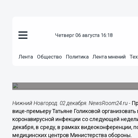
четверг 06 августа 16:18
Здоровье
02.12.2020
19:40
Лента
Общество
Политика
Лента мнений
Тех
Путин поручил начать вакцинац
следующей неделе
В России в ближайшее время будет произведен
Нижний Новгород. 02 декабря. NewsRoom24.ru -
Пр
вице-премьеру Татьяне Голиковой организовать
коронавирусной инфекции со следующей недели.
декабря, в среду, в рамках видеоконференции
медицинских центров Министерства обороны.