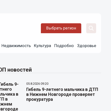
Выбрать регион
Недвижимость
Культура
Подробно
Здоровье
ОП новостей
05.8.2026 09:20
Гибель 9-летнего мальчика в ДТП
в Нижнем Новгороде проверяет
прокуратура