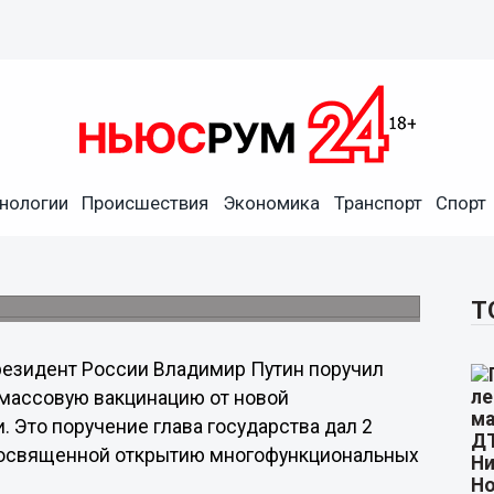
нологии
Происшествия
Экономика
Транспорт
Спорт
ию от коронавируса на
о два миллиона доз вакцины Спутник V.
Т
езидент России Владимир Путин поручил
 массовую вакцинацию от новой
 Это поручение глава государства дал 2
, посвященной открытию многофункциональных