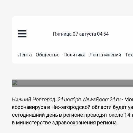
пятница 07 августа 04:54
Здоровье
24.11.2020
17:52
Лента
Общество
Политика
Лента мнений
Тех
В Нижегородской области буду
исследований на коронавирус в
В регионе появятся 4 новые лаборатории.
Нижний Новгород. 24 ноября. NewsRoom24.ru -
Мощ
коронавируса в Нижегородской области будет ув
сегодняшний день в регионе проводят около 14 
в министерстве здравоохранения региона.