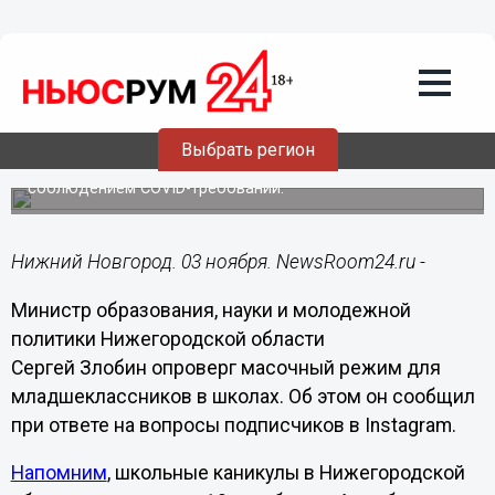
Здоровье
03.11.2020
15:45
Злобин прокомментировал масочный
режим для нижегородских
младшеклассников
Выбрать регион
Учащиеся с 1 по 5 класс продолжат очное обучение с
соблюдением COVID-требований.
Нижний Новгород. 03 ноября. NewsRoom24.ru -
Министр образования, науки и молодежной
политики Нижегородской области
Сергей Злобин опроверг масочный режим для
младшеклассников в школах. Об этом он сообщил
при ответе на вопросы подписчиков в Instagram.
Напомним
, школьные каникулы в Нижегородской