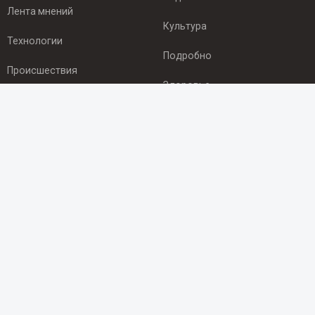
Лента мнений
Культура
Технологии
Подробно
Происшествия
Здоровье
Экономика
ПОДПИСКА
Подпишись на рассылку NEWSROOM24
и будь
в курсе новостей в своём городе:
Подписаться
© 2012 - 2025 ООО "Ньюсрум" (ИА Newsroom24 (Ньюсрум24).
Учредитель — ООО "Ньюсрум"
Свидетельство о регистрации СМИ ИА № ФС 77 - 45920 от 22.07.2011г.
выдано Федеральной службой по надзору в сфере связи,