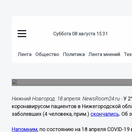
суббота 08 августа 15:31
Здоровье
18.04.2020
15:45
Лента
Общество
Политика
Лента мнений
Тех
Тяжелая форма течения корона
нижегородцев
При этом 7% болеют бессимптомно.
Нижний Новгород. 18 апреля. NewsRoom24.ru -
У 2
коронавирусом пациентов в Нижегородской обла
заболевших (4 человека, прим.)
скончались
. Об
Напомним
, по состоянию на 18 апреля COVID-19