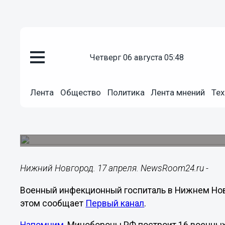
четверг 06 августа 05:48
Здоровье
17.04.2020
14:58
Лента
Общество
Политика
Лента мнений
Тех
«Это не кино. Это Нижний Новг
Минобороны готов к приему С
Инфекционный центр оснащен по последнему с
Нижний Новгород. 17 апреля. NewsRoom24.ru -
Военный инфекционный госпиталь в Нижнем Новг
этом сообщает
Первый канал
.