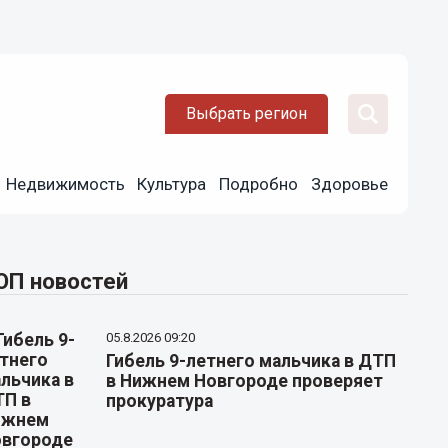
Выбрать регион
Недвижимость
Культура
Подробно
Здоровье
ОП новостей
05.8.2026 09:20
Гибель 9-летнего мальчика в ДТП
в Нижнем Новгороде проверяет
прокуратура