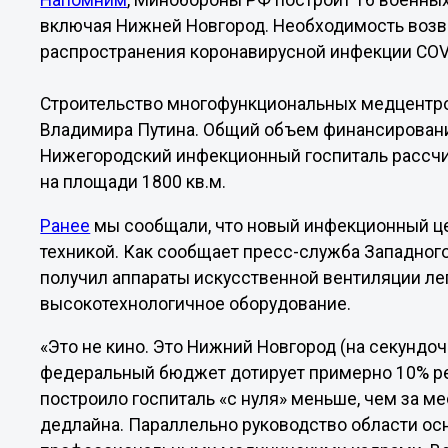
Напомним
, Минобороны РФ построит 16 военных
включая Нижней Новгород. Необходимость возве
распространения коронавирусной инфекции COV
Строительство многофункциональных медцентро
Владимира Путина. Общий объем финансирования
Нижегородский инфекционный госпиталь рассчит
на площади 1800 кв.м.
Ранее
мы сообщали, что новый инфекционный ц
техникой. Как сообщает пресс-служба Западного
получил аппараты искусственной вентиляции лег
высокотехнологичное оборудование.
«Это не кино. Это Нижний Новгород (на секундочк
федеральный бюджет дотирует примерно 10% ре
построило госпиталь «с нуля» меньше, чем за ме
дедлайна. Параллельно руководство области ос