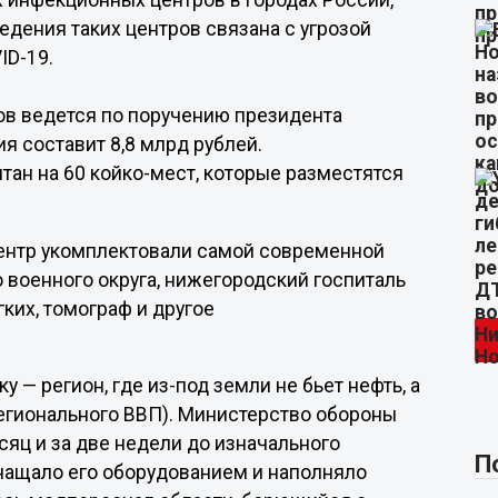
 инфекционных центров в городах России,
дения таких центров связана с угрозой
ID-19.
в ведется по поручению президента
 составит 8,8 млрд рублей.
ан на 60 койко-мест, которые разместятся
ентр укомплектовали самой современной
 военного округа, нижегородский госпиталь
ких, томограф и другое
у — регион, где из-под земли не бьет нефть, а
гионального ВВП). Министерство обороны
сяц и за две недели до изначального
П
нащало его оборудованием и наполняло