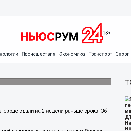
нологии
Происшествия
Экономика
Транспорт
Спорт
ород»: госпиталь
OVID-больных
лову техники.
Т
ороде сдали на 2 недели раньше срока. Об