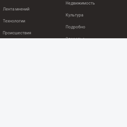
Недвижимость
Лента мнений
Культура
Технологии
Подробно
Происшествия
Здоровье
Экономика
ПОДПИСКА
Подпишись на рассылку NEWSROOM24
и будь
в курсе новостей в своём городе:
Подписаться
© 2012 - 2025 ООО "Ньюсрум" (ИА Newsroom24 (Ньюсрум24).
Учредитель — ООО "Ньюсрум"
Свидетельство о регистрации СМИ ИА № ФС 77 - 45920 от 22.07.2011г.