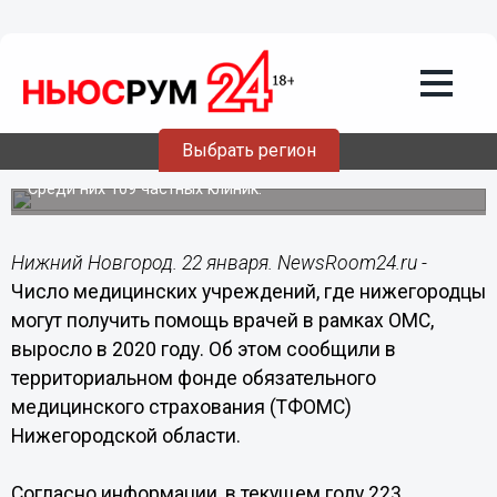
Здоровье
22.01.2020
15:13
Более 200 медучреждений примут
Выбрать регион
нижегородцев по полису ОМС
Среди них 109 частных клиник.
Нижний Новгород. 22 января. NewsRoom24.ru -
Число медицинских учреждений, где нижегородцы
могут получить помощь врачей в рамках ОМС,
выросло в 2020 году. Об этом сообщили в
территориальном фонде обязательного
медицинского страхования (ТФОМС)
Нижегородской области.
Согласно информации, в текущем году 223