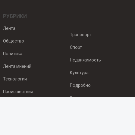
РУБРИКИ
Лента
Транспорт
Общество
Спорт
Политика
Недвижимость
Лента мнений
Культура
Технологии
Подробно
Происшествия
Здоровье
Экономика
ПОДПИСКА
Подпишись на рассылку NEWSROOM24
и будь
в курсе новостей в своём городе: