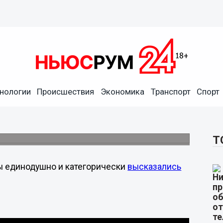
улибина – одна из лучших, –
нологии
Происшествия
Экономика
Транспорт
Спорт
пил на публичных слушаниях 17 апреля по
убки деревьев в парке Кулибина.
Т
ы единодушно и категорически
высказались