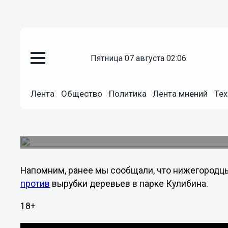
Видео
пятница 07 августа 02:06
18.04.2013
09:15
Ситуация по экологии в парке К
Лента
Общество
Политика
Лента мнений
Тех
Темнухин
Нижегородский эколог Валерий Темнухин высту
поводу расширения улицы Горького за счет выр
Напомним, ранее мы сообщали, что нижегородц
против
вырубки деревьев в парке Кулибина.
18+