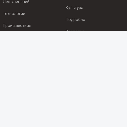
Лента мнений
Культура
Технологии
Подробно
Происшествия
Здоровье
Экономика
ПОДПИСКА
Подпишись на рассылку NEWSROOM24
и будь
в курсе новостей в своём городе:
Подписаться
© 2012 - 2025 ООО "Ньюсрум" (ИА Newsroom24 (Ньюсрум24).
Учредитель — ООО "Ньюсрум"
Свидетельство о регистрации СМИ ИА № ФС 77 - 45920 от 22.07.2011г.
выдано Федеральной службой по надзору в сфере связи,
информационных технологий и массовый коммуникаций.