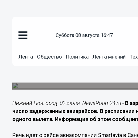
Транспорт
суббота 08 августа 16:47
02.07.2026
10:15
В нижегородском аэропорту за
Лента
Общество
Политика
Лента мнений
Тех
Петербурга
Ограничения в работе воздушной гавани привел
опозданием отправится рейс в северную столи
Нижний Новгород. 02 июля. NewsRoom24.ru -
В аэ
число задержанных авиарейсов. В расписании 
одного вылета. Информация об этом сообщает
Речь идет о рейсе авиакомпании Smartavia в Са