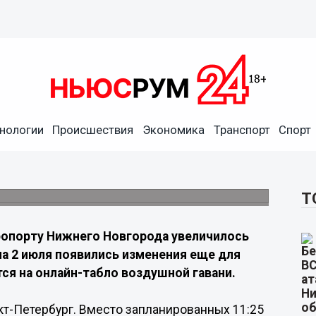
держали рейс до Санкт-
нологии
Происшествия
Экономика
Транспорт
Спорт
и к новым изменениям в расписании, с
цу
Т
ропорту Нижнего Новгорода увеличилось
на 2 июля появились изменения еще для
ся на онлайн-табло воздушной гавани.
нкт-Петербург. Вместо запланированных 11:25