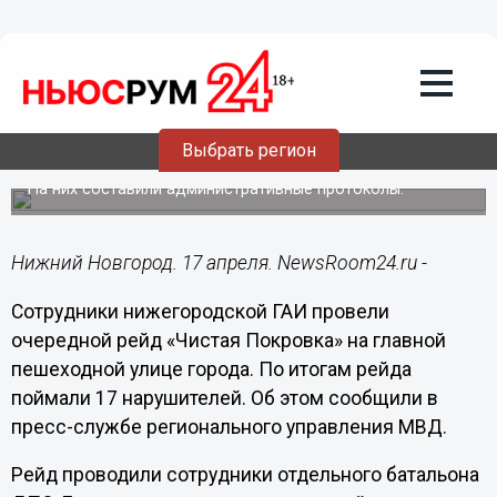
Транспорт
17.04.2025
13:31
17 нарушителей ПДД поймали на
Выбрать регион
Большой Покровской во время рейда
На них составили административные протоколы.
Нижний Новгород. 17 апреля. NewsRoom24.ru -
Сотрудники нижегородской ГАИ провели
очередной рейд «Чистая Покровка» на главной
пешеходной улице города. По итогам рейда
поймали 17 нарушителей. Об этом сообщили в
пресс-службе регионального управления МВД.
Рейд проводили сотрудники отдельного батальона