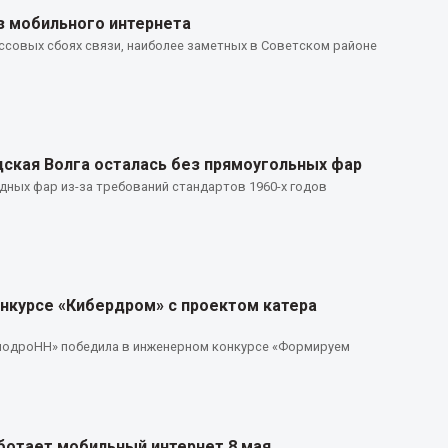
з мобильного интернета
совых сбоях связи, наиболее заметных в Советском районе
дская Волга осталась без прямоугольных фар
дных фар из-за требований стандартов 1960-х годов
нкурсе «Кибердром» с проектом катера
модроНН» победила в инженерном конкурсе «Формируем
ботает мобильный интернет 8 мая