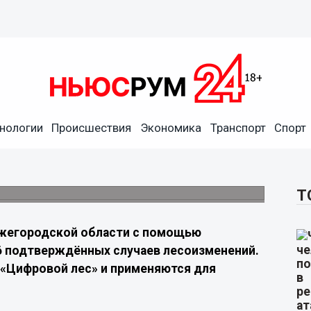
менений в Нижегородской
нологии
Происшествия
Экономика
Транспорт
Спорт
тивно отслеживать состояние почти 4 млн
Т
жегородской области с помощью
6 подтверждённых случаев лесоизменений.
 «Цифровой лес» и применяются для