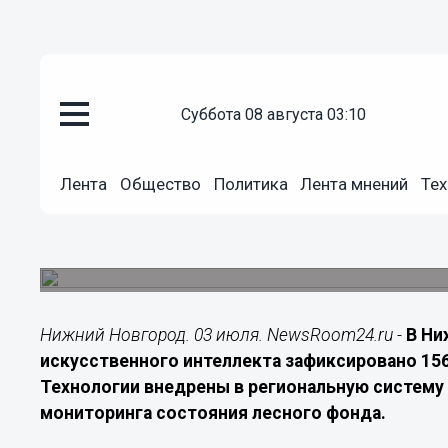
Технологии
суббота 08 августа 03:10
03.07.2026
13:00
ИИ помог выявить 156 лесоиз
Лента
Общество
Политика
Лента мнений
Тех
области
Технологии «Цифрового леса» позволяют опера
гектаров лесного фонда региона
Нижний Новгород. 03 июля. NewsRoom24.ru -
В Ни
искусственного интеллекта зафиксировано 15
Технологии внедрены в региональную систему
мониторинга состояния лесного фонда.