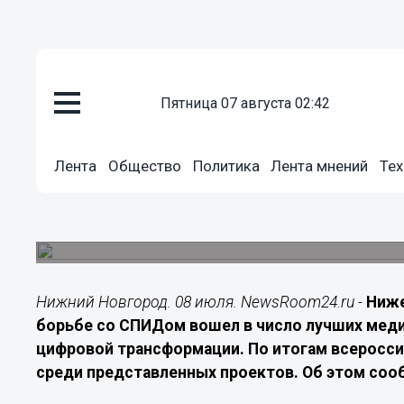
Технологии
пятница 07 августа 02:42
08.07.2026
16:00
Нижегородский СПИД-центр ст
Лента
Общество
Политика
Лента мнений
Тех
по цифровизации
Медучреждение заняло второе место благода
решений и автоматизации процессов
Нижний Новгород. 08 июля. NewsRoom24.ru -
Ниже
борьбе со СПИДом вошел в число лучших мед
цифровой трансформации. По итогам всеросси
среди представленных проектов. Об этом соо