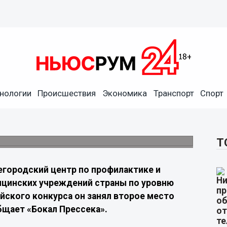
ал одним из лидеров России
нологии
Происшествия
Экономика
Транспорт
Спорт
ря внедрению современных цифровых
Т
городский центр по профилактике и
ицинских учреждений страны по уровню
йского конкурса он занял второе место
бщает «Бокал Прессека».