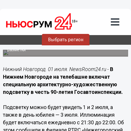
01.07.2026
15:30
На нижегородской телебашне включат
подсветку к 90-летию
Госавтоинспекции
Выбрать регион
С 1 по 3 июля на телебашне заработает праздничная
иллюминация с символикой и элементами дорожной
разметки
Нижний Новгород. 01 июля. NewsRoom24.ru -
В
Нижнем Новгороде на телебашне включат
специальную архитектурно-художественную
подсветку в честь 90-летия Госавтоинспекции.
Подсветку можно будет увидеть 1 и 2 июля, а
также в день юбилея — 3 июля. Иллюминация
будет включаться ежедневно с 21:30 до 22:00. Об
этом сообщили в филиале РТРС «Нижегородский