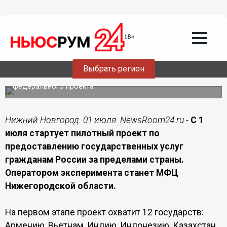
Технологии
01.07.2026
09:00
МФЦ Нижегородской области начнет
оказывать госуслуги за рубежом
Выбрать регион
Россияне, находящиеся в 12 странах, получат доступ к
государственным услугам в рамках пилотного
федерального проекта
Нижний Новгород. 01 июля. NewsRoom24.ru -
С 1
июля стартует пилотный проект по
предоставлению государственных услуг
гражданам России за пределами страны.
Оператором эксперимента станет МФЦ
Нижегородской области.
На первом этапе проект охватит 12 государств:
Армению, Вьетнам, Индию, Индонезию, Казахстан,