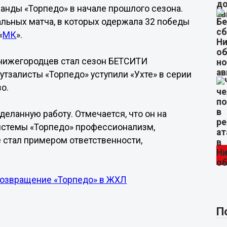
анды «Торпедо» в начале прошлого сезона.
альных матча, в которых одержала 32 победы
«
МК
».
 нижегородцев стал сезон БЕТСИТИ
утзалисты «Торпедо» уступили «Ухте» в серии
о.
деланную работу. Отмечается, что он на
системы «Торпедо» профессионализм,
бе стал примером ответственности,
возвращение «Торпедо» в ЖХЛ
П