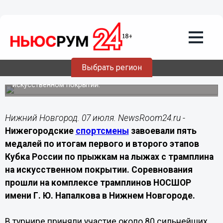
Спорт
07.07.2026
18:50
Нижегородские летающие лыжники
выиграли пять медалей Кубка России
Выбрать регион
В Нижнем Новгороде завершились два этапа Кубка
России по прыжкам на лыжах с трамплина на
искусственном покрытии.
Нижний Новгород. 07 июля. NewsRoom24.ru -
Нижегородские
спортсмены
завоевали пять
медалей по итогам первого и второго этапов
Кубка России по прыжкам на лыжах с трамплина
на искусственном покрытии. Соревнования
прошли на комплексе трамплинов НОСШОР
имени Г. Ю. Напалкова в Нижнем Новгороде.
В турнире приняли участие около 80 сильнейших