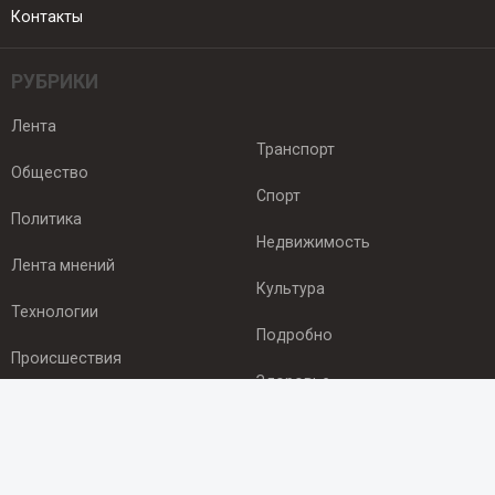
Контакты
РУБРИКИ
Лента
Транспорт
Общество
Спорт
Политика
Недвижимость
Лента мнений
Культура
Технологии
Подробно
Происшествия
Здоровье
Экономика
ПОДПИСКА
Подпишись на рассылку NEWSROOM24
и будь
в курсе новостей в своём городе: