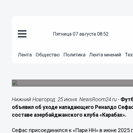
Спорт
пятница 07 августа 08:52
25.06.2026
18:50
Нападающий Реналдо Сефас пе
Лента
Общество
Политика
Лента мнений
Тех
«Карабах»
Ямайский форвард продолжит карьеру в азерб
за нижегородскую команду.
Нижний Новгород. 25 июня. NewsRoom24.ru -
Фут
объявил об уходе нападающего Реналдо Сефас
составе азербайджанского клуба «Карабах».
Сефас присоединился к «Пари НН» в июне 2025 г