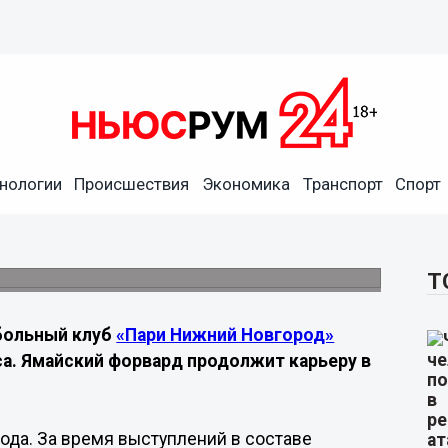
решел из «Пари НН» в
нологии
Происшествия
Экономика
Транспорт
Спорт
айджанском клубе после года выступлений
Т
больный клуб
«Пари Нижний Новгород»
а. Ямайский форвард продолжит карьеру в
ода. За время выступлений в составе