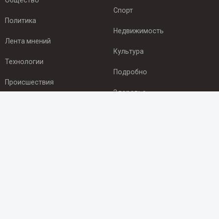
Общество
Спорт
Политика
Недвижимость
Лента мнений
Культура
Технологии
Подробно
Происшествия
Здоровье
Экономика
ПОДПИСКА
Подпишись на рассылку NEWSROOM24
и будь
в курсе новостей в своём городе:
Подписаться