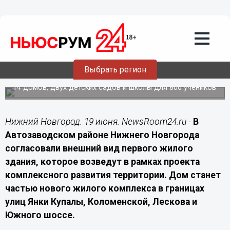
Недвижимость
19.06.2026
16:20
Минград утвердил облик первой
новостройки по КРТ на нижегородском
Автозаводе
Выбрать регион
В новом жилом квартале предусмотрено строительство
14 домов, двух детских садов и школы для 800 учеников
Нижний Новгород. 19 июня. NewsRoom24.ru -
В
Автозаводском районе Нижнего Новгорода
согласовали внешний вид первого жилого
здания, которое возведут в рамках проекта
комплексного развития территории. Дом станет
частью нового жилого комплекса в границах
улиц Янки Купалы, Коломенской, Лескова и
Южного шоссе.