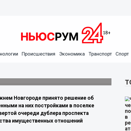
изъятие земли для дублера
нологии
Происшествия
Экономика
Транспорт
Спорт
зымут для строительства новой очереди
Т
жнем Новгороде принято решение об
нными на них постройками в поселке
вертой очереди дублера проспекта
ерства имущественных отношений