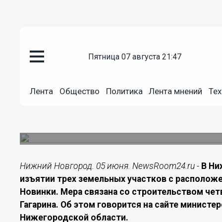
Недвижимость
пятница 07 августа 21:47
05.06.2026
13:20
В Нижнем Новгороде началось 
Лента
Общество
Политика
Лента мнений
Тех
проспекта Гагарина
Земельные участки и жилые дома в Новинках и
дублера проспекта Гагарина
Нижний Новгород. 05 июня. NewsRoom24.ru -
В Ни
изъятии трех земельных участков с расположе
Новинки. Мера связана со строительством чет
Гагарина. Об этом говорится на сайте минист
Нижегородской области.