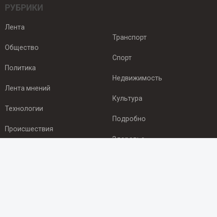
РУБРИКИ
Лента
Транспорт
Общество
Спорт
Политика
Недвижимость
Лента мнений
Культура
Технологии
Подробно
Происшествия
Здоровье
Экономика
ПОДПИСКА
Подпишись на рассылку NEWSROOM24
и будь
в курсе новостей в своём городе: