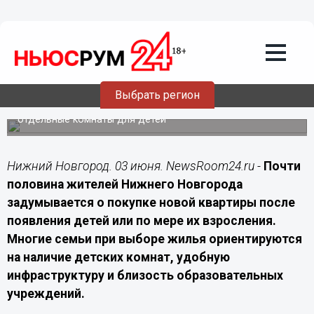
Недвижимость
03.06.2026
13:00
Почти половина нижегородцев меняет
жилье из-за рождения детей
Выбрать регион
Жители Нижнего Новгорода при выборе жилья для
семьи чаще обращают внимание на транспорт, школы и
отдельные комнаты для детей
Нижний Новгород. 03 июня. NewsRoom24.ru -
Почти
половина жителей Нижнего Новгорода
задумывается о покупке новой квартиры после
появления детей или по мере их взросления.
Многие семьи при выборе жилья ориентируются
на наличие детских комнат, удобную
инфраструктуру и близость образовательных
учреждений.