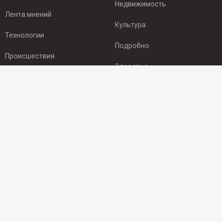
Недвижимость
Лента мнений
Культура
Технологии
Подробно
Происшествия
Здоровье
Экономика
ПОДПИСКА
Подпишись на рассылку NEWSROOM24
и будь
в курсе новостей в своём городе:
Подписаться
© 2012 - 2025 ООО "Ньюсрум" (ИА Newsroom24 (Ньюсрум24).
Учредитель — ООО "Ньюсрум"
Свидетельство о регистрации СМИ ИА № ФС 77 - 45920 от 22.07.2011г.
выдано Федеральной службой по надзору в сфере связи,