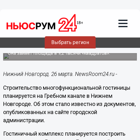
Недвижимость
26.03.2024
10:54
Гостиница «Н2О» появится на Гребном
Выбрать регион
канале в Нижнем Новгороде
Она займет площадь в 9,2 тысячи «квадратов».
Нижний Новгород. 26 марта. NewsRoom24.ru -
Строительство многофункциональной гостиницы
планируется на Гребном канале в Нижнем
Новгороде. Об этом стало известно из документов,
опубликованных на сайте городской
администрации.
Гостиничный комплекс планируется построить