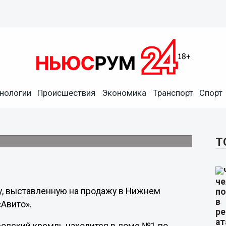
нологии
Происшествия
Экономика
Транспорт
Спорт
нем Новгороде продаётся за
нтре города.
Т
ру, выставленную на продажу в Нижнем
Авито».