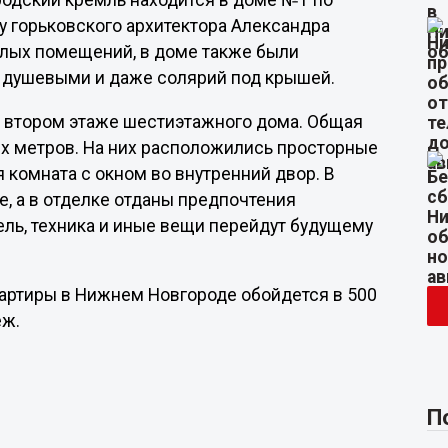
одский кремль находится в доме №1 по
у горьковского архитектора Александра
жилых помещений, в доме также были
с душевыми и даже солярий под крышей.
а втором этаже шестиэтажного дома. Общая
х метров. На них расположились просторные
ая комната с окном во внутренний двор. В
, а в отделке отданы предпочтения
ель, техника и иные вещи перейдут будущему
квартиры в Нижнем Новгороде обойдется в 500
еж.
П