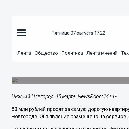
пятница 07 августа 17:22
Недвижимость
15.03.2024
09:52
Лента
Общество
Политика
Лента мнений
Тех
Самая дорогая квартира в Ниж
80 млн рублей
Элитное жильё расположено в историческом це
Нижний Новгород. 15 марта. NewsRoom24.ru -
80 млн рублей просят за самую дорогую кварти
Новгороде. Объявление размещено на сервисе «