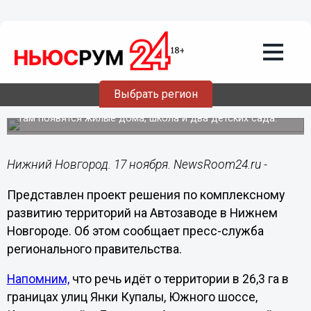
Недвижимость
17.11.2023
17:19
Опубликован проект застройки по КРТ
Выбрать регион
в Автозаводском районе
Там появятся жилые дома, школа и два детских сада.
Нижний Новгород. 17 ноября. NewsRoom24.ru -
Представлен проект решения по комплексному
развитию территорий на Автозаводе в Нижнем
Новгороде. Об этом сообщает пресс-служба
регионального правительства.
Напомним,
что речь идёт о территории в 26,3 га в
границах улиц Янки Купалы, Южного шоссе,