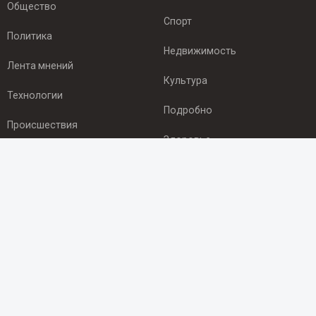
Общество
Спорт
Политика
Недвижимость
Лента мнений
Культура
Технологии
Подробно
Происшествия
Здоровье
Экономика
ПОДПИСКА
Подпишись на рассылку NEWSROOM24
и будь
в курсе новостей в своём городе:
Подписаться