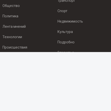
Транспорт
Общество
Спорт
Политика
Недвижимость
Лента мнений
Культура
Технологии
Подробно
Происшествия
Здоровье
Экономика
ПОДПИСКА
Подпишись на рассылку NEWSROOM24
и будь
в курсе новостей в своём городе:
Подписаться