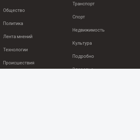
Транспорт
Общество
Спорт
Политика
Недвижимость
Лента мнений
Культура
Технологии
Подробно
Происшествия
Здоровье
Экономика
ПОДПИСКА
Подпишись на рассылку NEWSROOM24
и будь
в курсе новостей в своём городе:
Подписаться