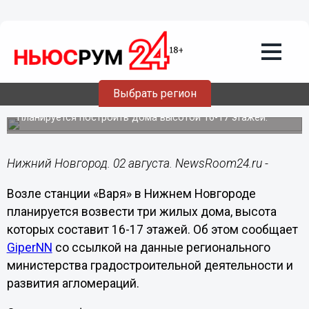
Недвижимость
02.08.2023
20:14
Три высотки возведут возле станции
Выбрать регион
«Варя» в Нижнем Новгороде
Планируется построить дома высотой 16-17 этажей.
Нижний Новгород. 02 августа. NewsRoom24.ru -
Возле станции «Варя» в Нижнем Новгороде
планируется возвести три жилых дома, высота
которых составит 16-17 этажей. Об этом сообщает
GiperNN
со ссылкой на данные регионального
министерства градостроительной деятельности и
развития агломераций.