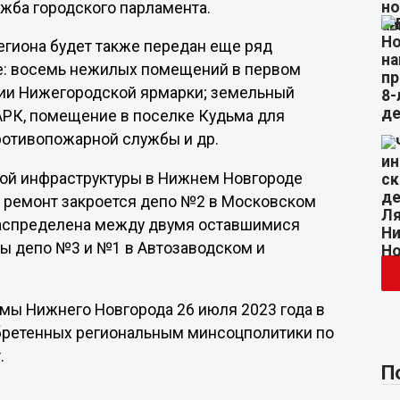
ужба городского парламента.
егиона будет также передан еще ряд
ле: восемь нежилых помещений в первом
рии Нижегородской ярмарки; земельный
АРК, помещение в поселке Кудьма для
отивопожарной службы и др.
йной инфраструктуры в Нижнем Новгороде
на ремонт закроется депо №2 в Московском
 распределена между двумя оставшимися
аны депо №3 и №1 в Автозаводском и
умы Нижнего Новгорода 26 июля 2023 года в
обретенных региональным минсоцполитики по
.
П