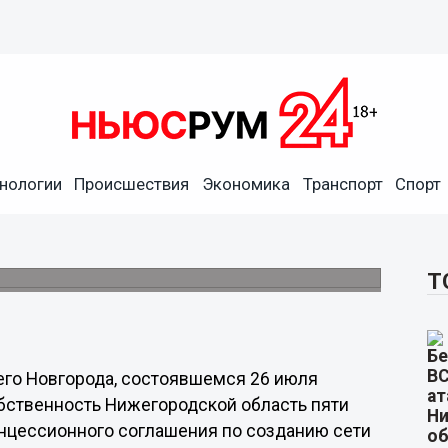
нологии
Происшествия
Экономика
Транспорт
Спорт
амвайного депо №3 в
 области
амента 26 июля.
Т
го Новгорода, состоявшемся 26 июля
обственность Нижегородской область пяти
онцессионного соглашения по созданию сети