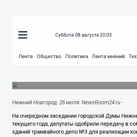
суббота 08 августа 20:03
Недвижимость
26.07.2023
20:24
Лента
Общество
Политика
Лента мнений
Тех
Гордума одобрила передачу тр
собственность Нижегородской
Решение принято на заседании городского парл
Нижний Новгород. 26 июля. NewsRoom24.ru -
На очередном заседании городской Думы Нижне
текущего года, депутаты одобрили передачу в с
зданий трамвайного депо №3 для реализации к