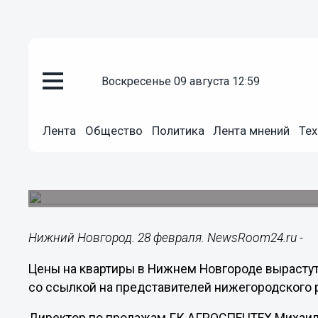
воскресенье 09 августа 12:59
Недвижимость
28.02.2022
17:26
Лента
Общество
Политика
Лента мнений
Тех
Рост цен на квартиры ожидает
2022 году
При этом эксперты прогнозируют увеличение с
Нижний Новгород. 28 февраля. NewsRoom24.ru -
Цены на квартиры в Нижнем Новгороде вырастут
со ссылкой на представителей нижегородского