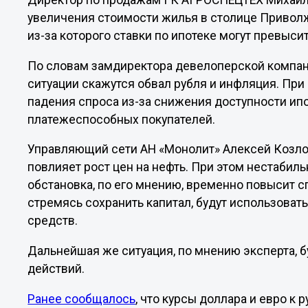
Директор по продажам ГК АГРОСПЕЦТЕХ Михаил 
увеличения стоимости жилья в столице Приволж
из-за которого ставки по ипотеке могут превыси
По словам замдиректора девелоперской компан
ситуации скажутся обвал рубля и инфляция. При
падения спроса из-за снижения доступности ип
платежеспособных покупателей.
Управляющий сети АН «Монолит» Алексей Козло
повлияет рост цен на нефть. При этом нестабил
обстановка, по его мнению, временно повысит сп
стремясь сохранить капитал, будут использоват
средств.
Дальнейшая же ситуация, по мнению эксперта, 
действий.
Ранее сообщалось
, что курсы доллара и евро к