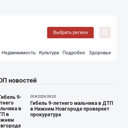
Выбрать регион
Недвижимость
Культура
Подробно
Здоровье
ОП новостей
05.8.2026 09:20
Гибель 9-летнего мальчика в ДТП
в Нижнем Новгороде проверяет
прокуратура