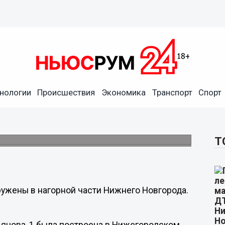
нологии
Происшествия
Экономика
Транспорт
Спорт
ажки и дом-волна найдены в
Т
жены в нагорной части Нижнего Новгорода.