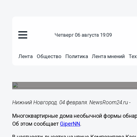
четверг 06 августа 19:09
Недвижимость
04.02.2022
16:18
Лента
Общество
Политика
Лента мнений
Тех
Круглые, треугольные многоэт
Нижнем Новгороде
Они расположены в верхней части города.
Нижний Новгород. 04 февраля. NewsRoom24.ru -
Многоквартирные дома необычной формы обнару
Об этом сообщает
GiperNN
.