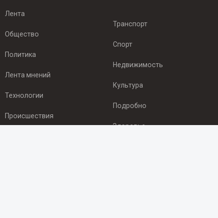
Лента
Транспорт
Общество
Спорт
Политика
Недвижимость
Лента мнений
Культура
Технологии
Подробно
Происшествия
Здоровье
Экономика
ПОДПИСКА
Подпишись на рассылку NEWSROOM24
и будь
в курсе новостей в своём городе: