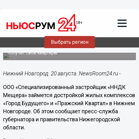
Недвижимость
20.08.2021
12:22
«ННДК Мещера» возобновит
строительство двух долгостроев в
Нижнем Новгороде
Выбрать регион
Дольщики ЖК «Город Будущего» и «Пражский Квартал»
получат свои квартиры.
Нижний Новгород. 20 августа. NewsRoom24.ru -
ООО «Специализированный застройщик «ННДК
Мещера» займется достройкой жилых комплексов
«Город Будущего» и «Пражский Квартал» в Нижнем
Новгороде. Об этом сообщает пресс-служба
губернатора и правительства Нижегородской
области.