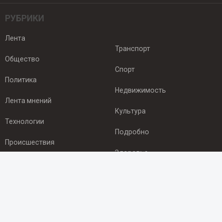
РУБРИКИ
Лента
Транспорт
Общество
Спорт
Политика
Недвижимость
Лента мнений
Культура
Технологии
Подробно
Происшествия
Здоровье
Экономика
ПОДПИСКА
Подпишись на рассылку NEWSROOM24
и будь
в курсе новостей в своём городе: