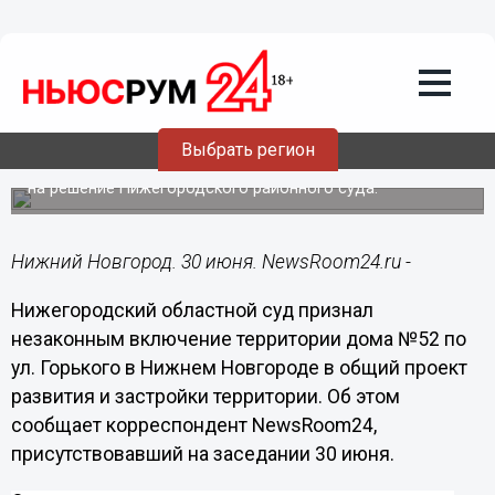
Облсуд признал незаконным
включение территории дома №52 по
ул. Горького в Нижнем Новгороде в
общий проект развития и застройки
территории
Выбрать регион
Удовлетворена апелляционная жалоба жильцов дома
на решение Нижегородского районного суда.
Нижний Новгород. 30 июня. NewsRoom24.ru -
Нижегородский областной суд признал
незаконным включение территории дома №52 по
ул. Горького в Нижнем Новгороде в общий проект
развития и застройки территории. Об этом
сообщает корреспондент NewsRoom24,
присутствовавший на заседании 30 июня.