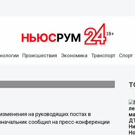
нологии
Происшествия
Экономика
Транспорт
Спорт
ые перестановки на
1 году
тянуть за собой тех, кто не справляется.
Т
изменения на руководящих постах в
адоначальник сообщил на пресс-конференции