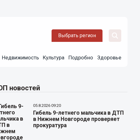
Выбрать регион
Недвижимость
Культура
Подробно
Здоровье
ОП новостей
05.8.2026 09:20
Гибель 9-летнего мальчика в ДТП
в Нижнем Новгороде проверяет
прокуратура