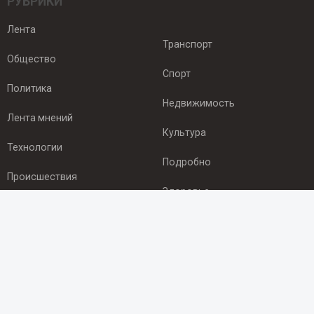
РУБРИКИ
Лента
Транспорт
Общество
Спорт
Политика
Недвижимость
Лента мнений
Культура
Технологии
Подробно
Происшествия
Здоровье
Экономика
ПОДПИСКА
Подпишись на рассылку NEWSROOM24
и будь
в курсе новостей в своём городе: