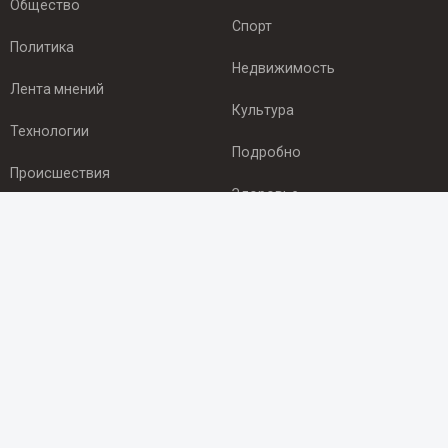
Общество
Спорт
Политика
Недвижимость
Лента мнений
Культура
Технологии
Подробно
Происшествия
Здоровье
Экономика
ПОДПИСКА
Подпишись на рассылку NEWSROOM24
и будь
в курсе новостей в своём городе:
Подписаться