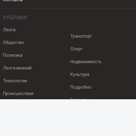
РУБРИКИ
Лента
Транспорт
Общество
Спорт
Политика
Недвижимость
Лента мнений
Культура
Технологии
Подробно
Происшествия
Здоровье
Экономика
ПОДПИСКА
Подпишись на рассылку NEWSROOM24
и будь
в курсе новостей в своём городе: