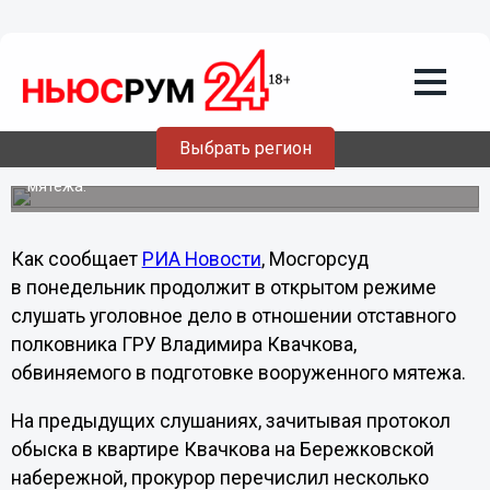
Политика
19.11.2012
12:01
В Мосгорсуде продолжатся слушания
по делу отставного полковника ГРУ
Владимира Квачкова
Выбрать регион
Квачков обвиняется в подготовке вооруженного
мятежа.
Как сообщает
РИА Новости
, Мосгорсуд
в понедельник продолжит в открытом режиме
слушать уголовное дело в отношении отставного
полковника ГРУ Владимира Квачкова,
обвиняемого в подготовке вооруженного мятежа.
На предыдущих слушаниях, зачитывая протокол
обыска в квартире Квачкова на Бережковской
набережной, прокурор перечислил несколько