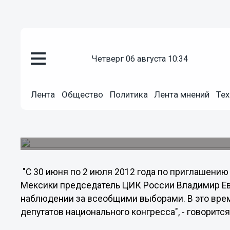
четверг 06 августа 10:34
Политика
27.06.2012
02:28
Лента
Общество
Политика
Лента мнений
Тех
Чуров едет наблюдателем на 
Глава ЦИК РФ Владимир Чуров примет участие
Мексике, которые состоятся 1 июля, сообщает 
"С 30 июня по 2 июля 2012 года по приглашению
Мексики председатель ЦИК России Владимир Ев
наблюдении за всеобщими выборами. В это вре
депутатов национального конгресса", - говоритс