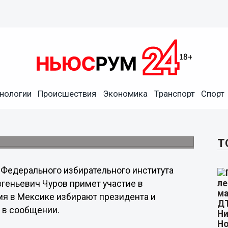
нологии
Происшествия
Экономика
Транспорт
Спорт
выборы в Мексике
 в наблюдении за всеобщими выборами в
пресс-служба ведомства.
Т
 Федерального избирательного института
геньевич Чуров примет участие в
мя в Мексике избирают президента и
я в сообщении.