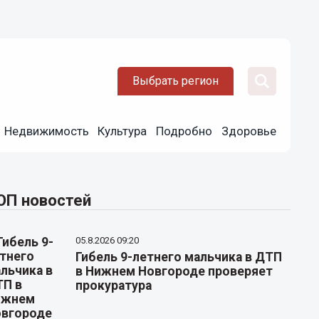
Выбрать регион
Недвижимость
Культура
Подробно
Здоровье
ОП новостей
05.8.2026 09:20
Гибель 9-летнего мальчика в ДТП
в Нижнем Новгороде проверяет
прокуратура