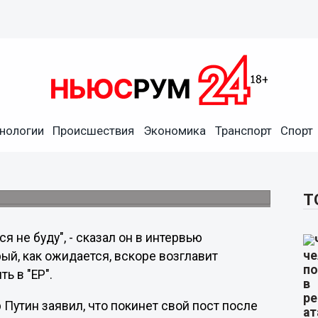
нологии
Происшествия
Экономика
Транспорт
Спорт
 в "Единую Россию"
озглавить "Единую Россию".
Т
я не буду", - сказал он в интервью
ый, как ожидается, вскоре возглавит
ь в "ЕР".
Путин заявил, что покинет свой пост после