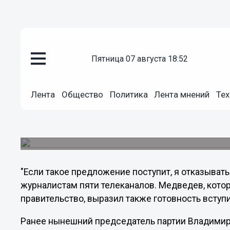
пятница 07 августа 18:52
Политика
Лента
Общество
Политика
Лента мнений
Тех
26.04.2012
22:18
Медведев согласился вступить
Президент РФ Дмитрий Медведев согласился в
"Если такое предложение поступит, я отказыватьс
журналистам пяти телеканалов. Медведев, котор
правительство, выразил также готовность вступит
Ранее нынешний председатель партии Владимир 