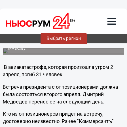
Медведев перенес встречу с
оппозицией из-за авиакатастрофы под
Тюменью
Президент России Дмитрий Медведев перенес встречу с
оппозицией в связи с авиакатастрофой ATR-72 компании
Выбрать регион
UTair под Тюменью, сообщает РИА Новости со ссылкой
на пресс-секретаря главы государства Наталью
Тимакову.
В авиакатастрофе, которая произошла утром 2
апреля, погиб 31 человек.
Встреча президента с оппозиционерами должна
была состояться второго апреля. Дмитрий
Медведев перенес ее на следующий день.
Кто из оппозиционеров придет на встречу,
достоверно неизвестно. Ранее "Коммерсантъ"