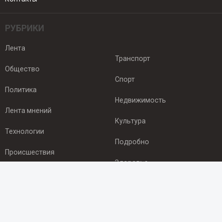
РУБРИКИ
Лента
Транспорт
Общество
Спорт
Политика
Недвижимость
Лента мнений
Культура
Технологии
Подробно
Происшествия
Здоровье
Экономика
ПОДПИСКА
Подпишись на рассылку NEWSROOM24
и будь
в курсе новостей в своём городе: