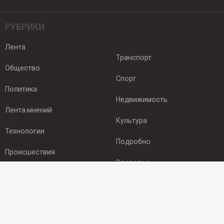
РУБРИКИ
Лента
Транспорт
Общество
Спорт
Политика
Недвижимость
Лента мнений
Культура
Технологии
Подробно
Происшествия
Здоровье
Экономика
ПОДПИСКА
Подпишись на рассылку NEWSROOM24
и будь
в курсе новостей в своём городе: