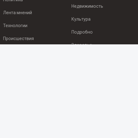
Недвижимость
Лента мнений
Культура
Технологии
Подробно
Происшествия
Здоровье
Экономика
ПОДПИСКА
Подпишись на рассылку NEWSROOM24
и будь
в курсе новостей в своём городе:
Подписаться
© 2012 - 2025 ООО "Ньюсрум" (ИА Newsroom24 (Ньюсрум24).
Учредитель — ООО "Ньюсрум"
Свидетельство о регистрации СМИ ИА № ФС 77 - 45920 от 22.07.2011г.