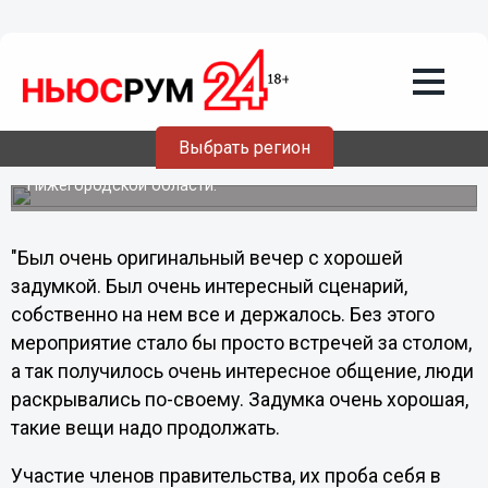
Вручение премии "Золотая акула" стало
содружеством прессы и
чиновничества - Александр
Цирюльников
Известный нижегородский журналист поделился своими
Выбрать регион
впечатлениями о конкурсе журналистов "Золотая акула".
Конкурс был организован пресс-службой правительства
Нижегородской области.
"Был очень оригинальный вечер с хорошей
задумкой. Был очень интересный сценарий,
собственно на нем все и держалось. Без этого
мероприятие стало бы просто встречей за столом,
а так получилось очень интересное общение, люди
раскрывались по-своему. Задумка очень хорошая,
такие вещи надо продолжать.
Участие членов правительства, их проба себя в