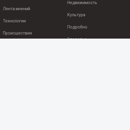
Недвижимость
Лента мнений
Культура
Технологии
Подробно
Происшествия
Здоровье
Экономика
ПОДПИСКА
Подпишись на рассылку NEWSROOM24
и будь
в курсе новостей в своём городе:
Подписаться
© 2012 - 2025 ООО "Ньюсрум" (ИА Newsroom24 (Ньюсрум24).
Учредитель — ООО "Ньюсрум"
Свидетельство о регистрации СМИ ИА № ФС 77 - 45920 от 22.07.2011г.
выдано Федеральной службой по надзору в сфере связи,