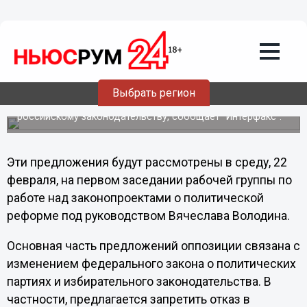
Политика
23.02.2012
00:48
Оппозиция предложила поправки к
закону о партиях
Выбрать регион
Партия народной свободы, "Рот-Фронт" и другие
оппозиционные организации выдвинули ряд поправок к
российскому законодательству, сообщает "Интерфакс".
Эти предложения будут рассмотрены в среду, 22
февраля, на первом заседании рабочей группы по
работе над законопроектами о политической
реформе под руководством Вячеслава Володина.
Основная часть предложений оппозиции связана с
изменением федерального закона о политических
партиях и избирательного законодательства. В
частности, предлагается запретить отказ в