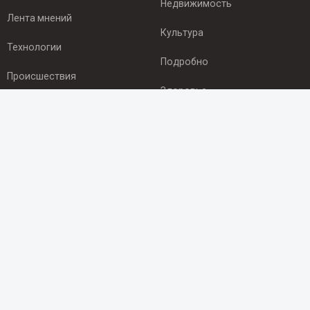
Недвижимость
Лента мнений
Культура
Технологии
Подробно
Происшествия
Здоровье
Экономика
ПОДПИСКА
Подпишись на рассылку NEWSROOM24
и будь
в курсе новостей в своём городе:
Подписаться
© 2012 - 2025 ООО "Ньюсрум" (ИА Newsroom24 (Ньюсрум24).
Учредитель — ООО "Ньюсрум"
Свидетельство о регистрации СМИ ИА № ФС 77 - 45920 от 22.07.2011г.
выдано Федеральной службой по надзору в сфере связи,