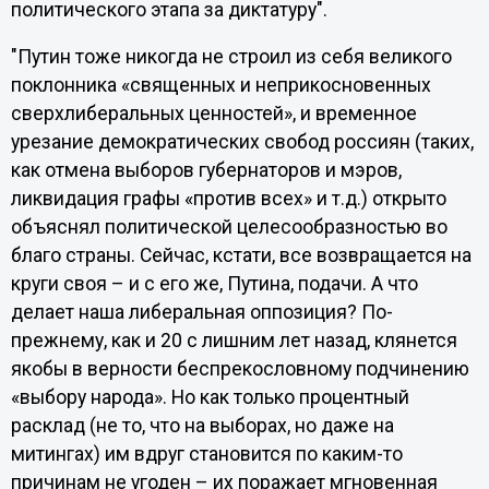
политического этапа за диктатуру".
"Путин тоже никогда не строил из себя великого
поклонника «священных и неприкосновенных
сверхлиберальных ценностей», и временное
урезание демократических свобод россиян (таких,
как отмена выборов губернаторов и мэров,
ликвидация графы «против всех» и т.д.) открыто
объяснял политической целесообразностью во
благо страны. Сейчас, кстати, все возвращается на
круги своя – и с его же, Путина, подачи. А что
делает наша либеральная оппозиция? По-
прежнему, как и 20 с лишним лет назад, клянется
якобы в верности беспрекословному подчинению
«выбору народа». Но как только процентный
расклад (не то, что на выборах, но даже на
митингах) им вдруг становится по каким-то
причинам не угоден – их поражает мгновенная