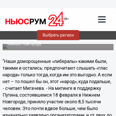
22.02.2012
01:36
«Все должно решиться не на
площадях, а на избирательных
участках», - политолог
Выбрать регион
Об этом заявила политический обозреватель Ольга
Мигачева, комментируя прошедший митинг за Путина в
Нижнем Новгороде.
"Наши доморощенные «либералы» какими были,
такими и остались: предпочитают слышать «глас
народа» только тогда, когда им это выгодно. А если
нет – то пошел бы он, этот «народ», куда подальше,
- считает Мигачева. - На митинге в поддержку
Путина, состоявшемся 18 февраля в Нижнем
Новгороде, приняло участие около 8,5 тысячи
человек. Это почти вдвое больше, чем было
изначально заявлено организаторами, и от двух до