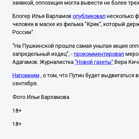
заявкой, оппозиция могла вывести не более тре
Блогер Илья Варламов
опубликовал
несколько фо
человек в маске из фильма "Крик", который держ
России".
"На Пушкинской прошла самая унылая акция оппоз
запредельный издец", -
прокомментировал
мероп
Адагамов. Журналистка
"Новой газеты"
Вера Кича
Напомним
, о том, что Путин будет выдвигаться
сентября.
Фото Ильи Варламова.
18+
18+