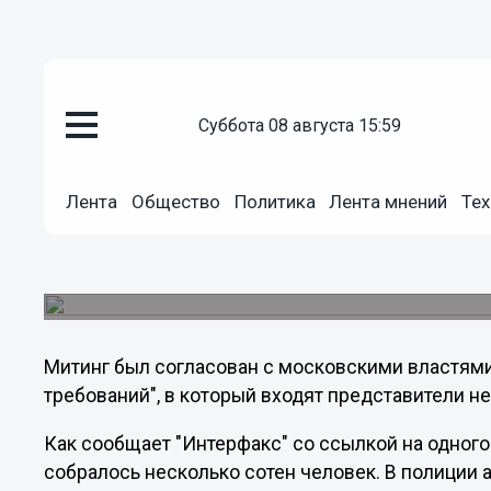
суббота 08 августа 15:59
Политика
Лента
Общество
Политика
Лента мнений
Тех
26.09.2011
18:22
Противники Путина провели ми
Митинг оппозиционеров прошел вчера днем на
Митинг был согласован с московскими властями
требований", в который входят представители 
Как сообщает "Интерфакс" со ссылкой на одного
собралось несколько сотен человек. В полиции а