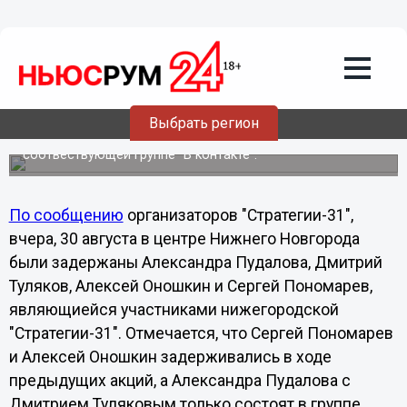
Политика
31.08.2011
22:07
Накануне "Стратегии-31" в Нижнем
Новгороде задержали 4 рядовых
участников
Выбрать регион
Молодые люди были зарегистрированы в
соотвествующей группе "В контакте".
По сообщению
организаторов "Стратегии-31",
вчера, 30 августа в центре Нижнего Новгорода
были задержаны Александра Пудалова, Дмитрий
Туляков, Алексей Оношкин и Сергей Пономарев,
являющиейся участниками нижегородской
"Стратегии-31". Отмечается, что Сергей Пономарев
и Алексей Оношкин задерживались в ходе
предыдущих акций, а Александра Пудалова с
Дмитрием Туляковым только состоят в группе