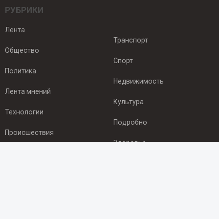
РУБРИКИ
Лента
Транспорт
Общество
Спорт
Политика
Недвижимость
Лента мнений
Культура
Технологии
Подробно
Происшествия
Здоровье
Экономика
ПОДПИСКА
Подпишись на рассылку NEWSROOM24
и будь
в курсе новостей в своём городе: