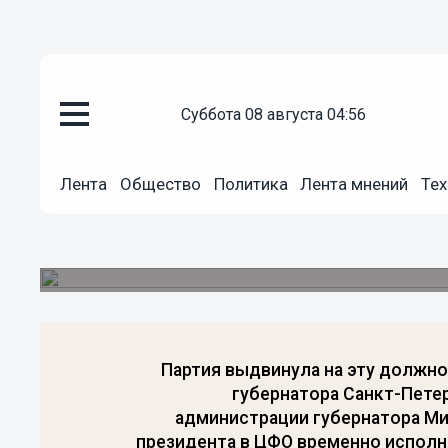
Политика
суббота 08 августа 04:56
27.08.2011
22:10
Единая Россия определилась с
Санкт-Петербурга
Лента
Общество
Политика
Лента мнений
Тех
Как сообщил председатель Высшего совета «Ед
президиума Генсовета партии были отобраны т
президенту РФ Дмитрию Медведеву.
Партия выдвинула на эту должно
губернатора Санкт-Пете
администрации губернатора Ми
президента в ЦФО временно испол