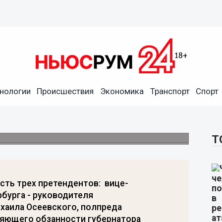
 кандидатами в губернаторы
нологии
Происшествия
Экономика
Транспорт
Спорт
иной России» Борис Грызлов, на заседании
ри кандидатуры, которые будут предложены
Т
сть трех претендентов: вице-
рбурга - руководителя
хаила Осеевского, полпреда
няющего обзанности губернатора