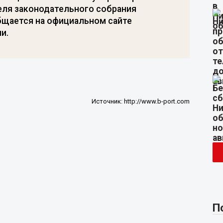
еля законодательного собрания
бщается на официальном сайте
и.
Источник:
http://www.b-port.com
П