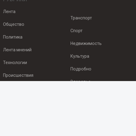
Лента
Транспорт
Общество
Спорт
Политика
Недвижимость
Лента мнений
Культура
Технологии
Подробно
Происшествия
Здоровье
Экономика
ПОДПИСКА
Подпишись на рассылку NEWSROOM24
и будь
в курсе новостей в своём городе: