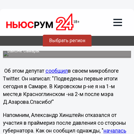
27.07.2011
08:12
В Самаре Хинштейн лидирует в
праймериз
Депутат Государственной Думы Александр Хинштейн,
который неделю назад отказался от участия в
Выбрать регион
праймериз в Нижегородской области, занял первое
место в праймериз, который проходил в Кировском
районе Самары.
Об этом депутат
сообщил
в своем микроблоге
Twitter. Он написал: "Подведены первые итоги
сегодня в Самаре. В Кировском р-не я на 1-м
месте,в Красноглинском -на 2-м после мэра
Д.Азарова.Спасибо!"
Напомним, Александр Хинштейн отказался от
участия в праймериз после давления со стороны
губернатора. Как он сообщил однажды, "
началась