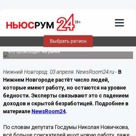
Лента мнений
03.04.2026
12:10
Работающие бедные в Нижнем
Новгороде становятся новой нормой
Выбрать регион
Почему люди с работой остаются за чертой доходов и
что происходит на рынке
Нижний Новгород. 03 апреля. NewsRoom24.ru -
В
Нижнем Новгороде растёт число людей,
которые имеют работу, но остаются на уровне
бедности. Эксперты связывают это с падением
доходов и скрытой безработицей. Подробнее в
материале
NewsRoom24
.
По словам депутата Госдумы Николая Новичкова,
всё больше соискателей ищут новую работу, даже