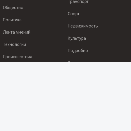
Транспорт
Общество
Спорт
Политика
Недвижимость
Лента мнений
Культура
Технологии
Подробно
Происшествия
Здоровье
Экономика
ПОДПИСКА
Подпишись на рассылку NEWSROOM24
и будь
в курсе новостей в своём городе:
Подписаться